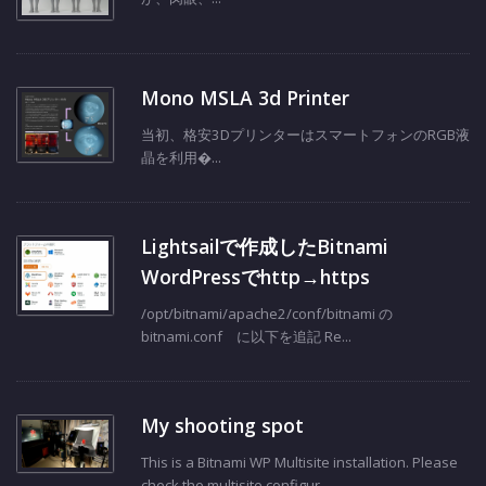
Mono MSLA 3d Printer
当初、格安3DプリンターはスマートフォンのRGB液
晶を利用�...
Lightsailで作成したBitnami
WordPressでhttp→https
/opt/bitnami/apache2/conf/bitnami の
bitnami.conf に以下を追記 Re...
My shooting spot
This is a Bitnami WP Multisite installation. Please
check the multisite configur...