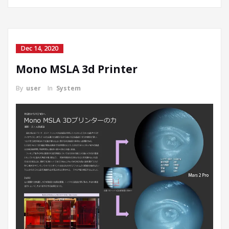
Dec 14, 2020
Mono MSLA 3d Printer
By
user
In
System