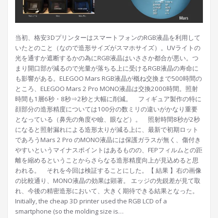
当初、格安3DプリンターはスマートフォンのRGB液晶を利用して
いたとのこと（なので造形サイズがスマホサイズ）。UVライトの
光を通すか遮断するかの為にRGB液晶はいささか都合が悪い。つ
まり開口部が減るので光量が落ちる上に受けるRGB液晶の寿命に
も影響がある。ELEGOO Mars RGB液晶が概ね交換まで500時間の
ところ、ELEGOO Mars 2 Pro MONO液晶は交換2000時間。照射
時間も1層6秒・8秒⇒2秒と大幅に削減。 フィギュア製作の特に
顔部分の造形精度については100分の数ミリの違いがかなり重要
となっている（鼻先の角度や瞼、眼など）。 照射時間8秒が2秒
になると照射漏れによる造形太りが減る上に、最新で初期ロット
であろうMars 2 Pro のMONO液晶には保護ガラスが無く、傷付き
やすいというマイナスポイントはあるものの、FEPフィルムとの距
離を縮めるということからさらなる造形精度向上が見込めると思
われる。 それを今回は検証することにした。【 結果 】右の画像
の比較通り、MONO液晶の効果は顕著。 エッジの先鋭差が見て取
れ、今後の精密造形において、大きく期待できる結果となった。
Initially, the cheap 3D printer used the RGB LCD of a
smartphone (so the molding size is…