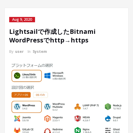
Aug 9, 2020
Lightsailで作成したBitnami
WordPressでhttp→https
By
user
In
System