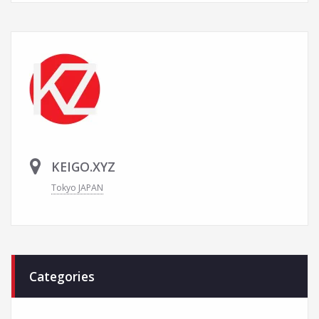
KEIGO.XYZ
Tokyo JAPAN
Categories