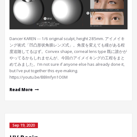
Dancer KAREN --- 1/6 original sculpt, height 285mm. アイメイキ
ング術式「凹凸形状角膜レンズ式」。角度を変えても瞳がある程
度追随してるはず。Convex shape, corneal lens type 既に誰かが
やってるかもしれませんが、今回のアイメイキングの工程をまと
めてみました。I'm not sure if anyone else has already done it,
but I've put together this eye-making.
https://youtu.be/BBlmfyn1O0M
Read More
Sep 19, 2020