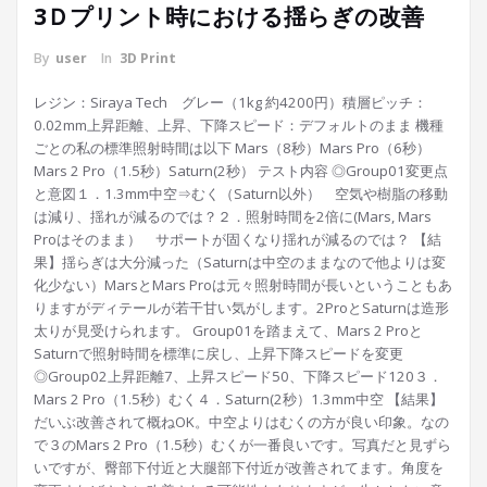
3Ｄプリント時における揺らぎの改善
By
user
In
3D Print
レジン：Siraya Tech グレー（1kg 約4200円）積層ピッチ：
0.02mm上昇距離、上昇、下降スピード：デフォルトのまま 機種
ごとの私の標準照射時間は以下 Mars（8秒）Mars Pro（6秒）
Mars 2 Pro（1.5秒）Saturn(2秒） テスト内容 ◎Group01変更点
と意図１．1.3mm中空⇒むく（Saturn以外） 空気や樹脂の移動
は減り、揺れが減るのでは？２．照射時間を2倍に(Mars, Mars
Proはそのまま） サポートが固くなり揺れが減るのでは？ 【結
果】揺らぎは大分減った（Saturnは中空のままなので他よりは変
化少ない）MarsとMars Proは元々照射時間が長いということもあ
りますがディテールが若干甘い気がします。2ProとSaturnは造形
太りが見受けられます。 Group01を踏まえて、Mars 2 Proと
Saturnで照射時間を標準に戻し、上昇下降スピードを変更
◎Group02上昇距離7、上昇スピード50、下降スピード120３．
Mars 2 Pro（1.5秒）むく４．Saturn(2秒）1.3mm中空 【結果】
だいぶ改善されて概ねOK。中空よりはむくの方が良い印象。なの
で３のMars 2 Pro（1.5秒）むくが一番良いです。写真だと見ずら
いですが、臀部下付近と大腿部下付近が改善されてます。角度を