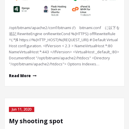
/opt/bitnami/apache2/conf/bitnami の bitnami.conf に以下を
追記 RewriteEngine onRewriteCond %{HTTPS} offRewriteRule
^(.*)$ https://%{HTTP_HOST}%{REQUEST_URI} # Default Virtual
Host configuration. <IfVersion < 2.3 > NameVirtualHost *:80
NameVirtualHost *:443 </IfVersion> <VirtualHost _default_:80>
DocumentRoot "/opt/bitnami/apache2/htdocs" <Directory
"/opt/bitnami/apache2/htdocs"> Options Indexes…
Read More
Jun 11, 2020
My shooting spot