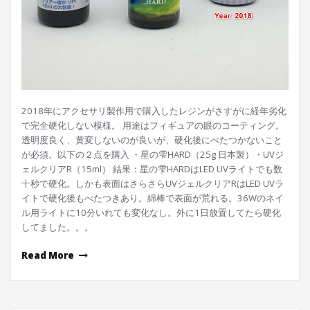
2018年にアクセサリ製作用で購入したレジンがさすがに経年劣化
で完全硬化しない模様。 用途はフィギュアの眼のコーティング。
透明度良く、黄変しないのが良いが、硬化後にべたつかないこと
が必須。以下の２点を購入 ・星の雫HARD（25g 日本製）・UVジ
ェルクリアR（15ml） 結果：星の雫HARDはLED UVライトでも数
十秒で硬化。しかも表面はさらさらUVジェルクリアRはLED UVラ
イトで硬化後もべたつきあり。綿棒で表面が荒れる。36Wのネイ
ル用ライトに10分いれても変化なし。外に1日放置してたら硬化
してました。。。
Read More