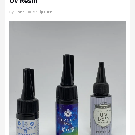
UV Resin
By
user
In
Sculpture