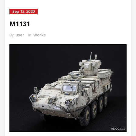
Sep 12, 2020
M1131
By
user
In
Works