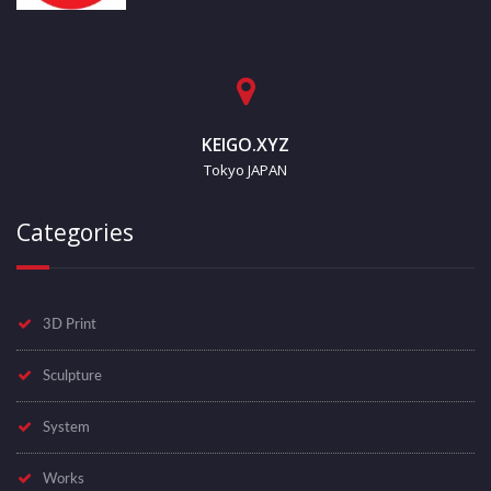
KEIGO.XYZ
Tokyo JAPAN
Categories
3D Print
Sculpture
System
Works