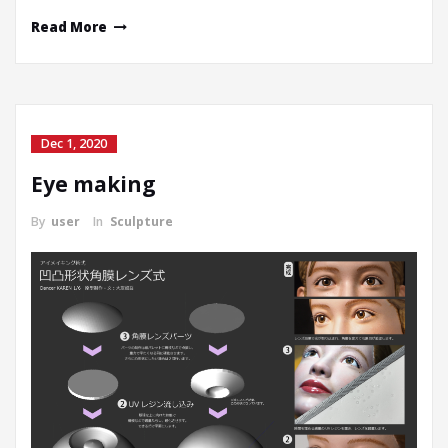
Read More
Dec 1, 2020
Eye making
By
user
In
Sculpture