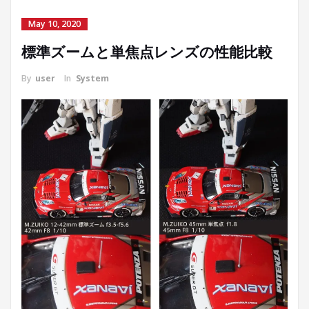
May 10, 2020
標準ズームと単焦点レンズの性能比較
By
user
In
System