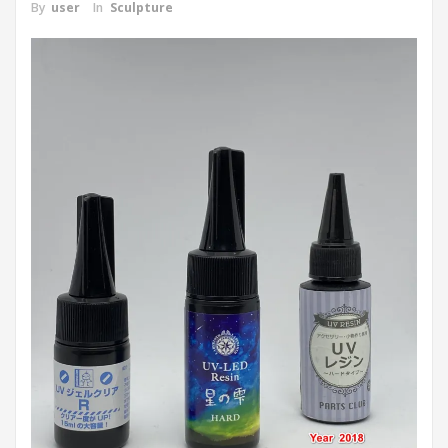
By
user
In
Sculpture