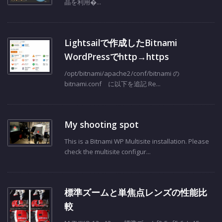
晶を利用�...
Lightsailで作成したBitnami
WordPressでhttp→https
/opt/bitnami/apache2/conf/bitnami の
bitnami.conf に以下を追記 Re...
My shooting spot
This is a Bitnami WP Multisite installation. Please
check the multisite configur...
標準ズームと単焦点レンズの性能比
較