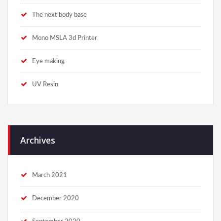
The next body base
Mono MSLA 3d Printer
Eye making
UV Resin
Archives
March 2021
December 2020