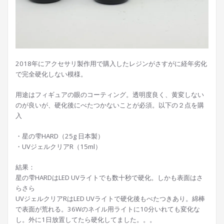
2018年にアクセサリ製作用で購入したレジンがさすがに経年劣化
で完全硬化しない模様。
用途はフィギュアの眼のコーティング。透明度良く、黄変しない
のが良いが、硬化後にべたつかないことが必須。以下の２点を購
入
・星の雫HARD（25g 日本製）
・UVジェルクリアR（15ml）
結果：
星の雫HARDはLED UVライトでも数十秒で硬化。しかも表面はさ
らさら
UVジェルクリアRはLED UVライトで硬化後もべたつきあり。綿棒
で表面が荒れる。36Wのネイル用ライトに10分いれても変化な
し。外に1日放置してたら硬化してました。。。