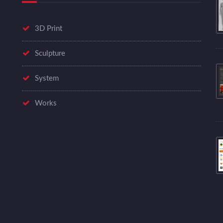
3D Print
Sculpture
System
Works