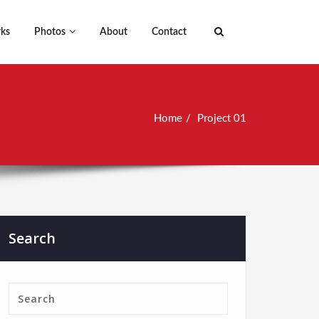
ks
Photos
About
Contact
Home
Project 01
Search