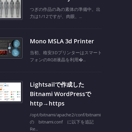
つぎの作品の為の素体の準備中。出
力は1/12ですが、肉眼、...
Mono MSLA 3d Printer
当初、格安3Dプリンターはスマート
フォンのRGB液晶を利用�...
Lightsailで作成した
Bitnami WordPressで
http→https
/opt/bitnami/apache2/conf/bitnami
の bitnami.conf に以下を追記
Re...