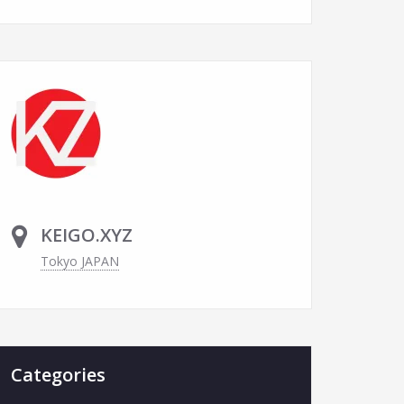
KEIGO.XYZ
Tokyo JAPAN
Categories