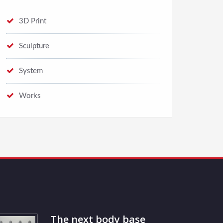
3D Print
Sculpture
System
Works
The next body base